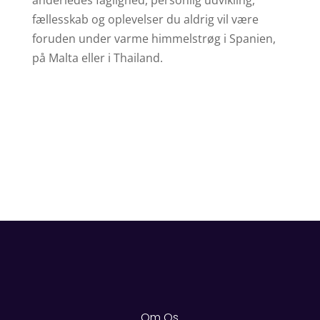
fællesskab og oplevelser du aldrig vil være
foruden under varme himmelstrøg i Spanien,
på Malta eller i Thailand.
Om Os