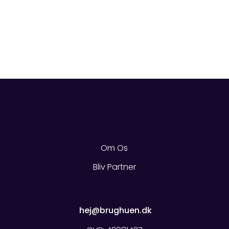
Om Os
Bliv Partner
Quick Links
hej@brughuen.dk