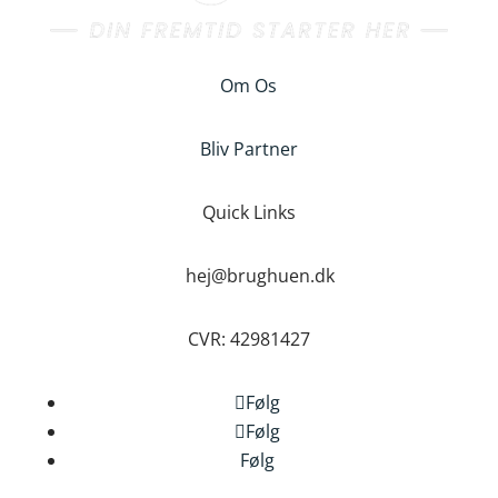
Om Os
Bliv Partner
Quick Links
hej@brughuen.dk
CVR: 42981427
Følg
Følg
Følg