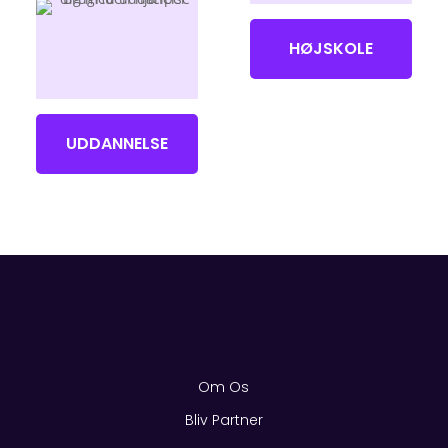
HØJSKOLE
UDDANNELSE
Om Os
Bliv Partner