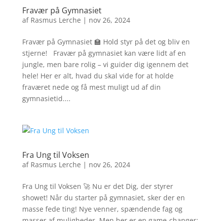
Fravær på Gymnasiet
af
Rasmus Lerche
|
nov 26, 2024
Fravær på Gymnasiet 🏫 Hold styr på det og bliv en
stjerne! Fravær på gymnasiet kan være lidt af en
jungle, men bare rolig – vi guider dig igennem det
hele! Her er alt, hvad du skal vide for at holde
fraværet nede og få mest muligt ud af din
gymnasietid....
Fra Ung til Voksen
af
Rasmus Lerche
|
nov 26, 2024
Fra Ung til Voksen 🚀 Nu er det Dig, der styrer
showet! Når du starter på gymnasiet, sker der en
masse fede ting! Nye venner, spændende fag og
masser af muligheder. Men her er en game-changer: