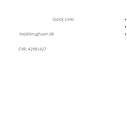
Quick Links
hej@brughuen.dk
CVR: 42981427